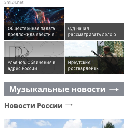
Smi24.net
Общественная палата
Суд начал
предложила ввести в
рассматривать дело о
российских школах
взятке бывшего топ-
курс вождения
менеджера
«Ростелекома»
Ульянов: Обвинения в
Иркутские
адрес России
росгвардейцы
показывают
завоевали золото на
неуважение властей
чемпионате
Музыкальные новости
Франции к народу
Сибирского ордена
Жукова округа
Росгвардии по
Новости России
служебно-боевой
стрельбе