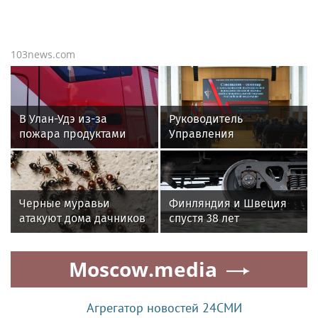
103news.com
В Улан-Удэ из-за
Руководитель
пожара продуктами
Управления
горения отравились
вневедомственной
пять человек
охраны Росгвардии по
Иркутской области
принял участие во
Черные муравьи
Финляндия и Швеция
Всероссийском
атакуют дома дачников
спустя 38 лет
совещании-семинаре в
возобновят
Нижнем Новгороде
железнодорожное
Moscow.media
сообщение
Агрегатор новостей 24СМИ