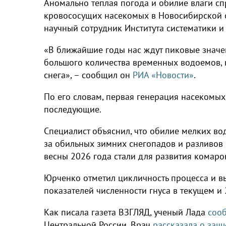
Аномально теплая погода и обилие влаги с
кровососущих насекомых в Новосибирской о
научный сотрудник Института систематики 
«В ближайшие годы нас ждут пиковые значе
большого количества временных водоемов, 
снега», – сообщил он
РИА «Новости»
.
По его словам, первая генерация насекомых
последующие.
Специалист объяснил, что обилие мелких во
за обильных зимних снегопадов и разливов 
весны 2026 года стали для развития комар
Юрченко отметил цикличность процесса и в
показателей численности гнуса в текущем и 
Как писала газета ВЗГЛЯД, ученый Лада
соо
Центральной России. Врач
рассказала о защ