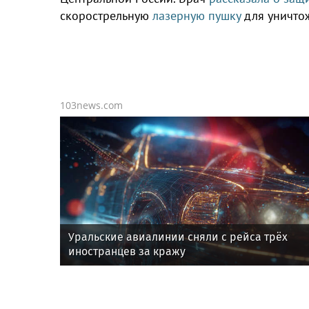
скорострельную
лазерную пушку
для уничто
103news.com
Уральские авиалинии сняли с рейса трёх
иностранцев за кражу