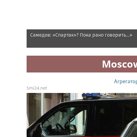
Самедов: «Спартак»? Пока рано говорить...»
Mosco
Агрегато
Smi24.net