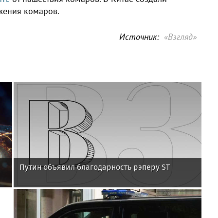
жения комаров.
Источник:
«Взгляд»
Путин объявил благодарность рэперу ST