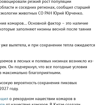
провоцировали резкий рост популяции
бласти и соседних регионах, сообщил старший
и экологии животных СО РАН Юрий Юрченко.
ния комаров… Основной фактор – это наличие
которые заполняют низины весной после таяния
 уже вылетела, и при сохранении тепла ожидаются
доемов в лесных и полевых низинах возникло из-
рек. Он подчеркнул, что все погодные условия
ов максимально благоприятными.
ысокую вероятность сохранения пиковых
2027 году.
бщил
о рекордном нашествии комаров в
ите
от нашествия комаров. В Китае создали