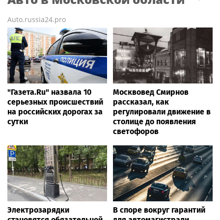
Auto.russia24.pro
"Газета.Ru" назвала 10
Москвовед Смирнов
серьезных происшествий
рассказал, как
на российских дорогах за
регулировали движение в
сутки
столице до появления
светофоров
Электрозарядки
В споре вокруг гарантий
становятся обязательной
для автомагистрали