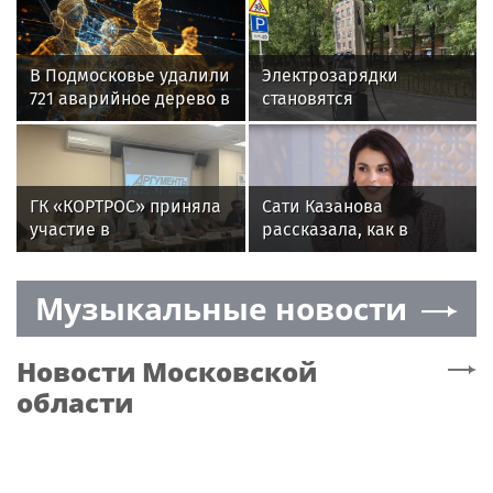
В Подмосковье удалили
Электрозарядки
721 аварийное дерево в
становятся
июле
обязательной опцией в
высокобюджетных
новостройках
ГК «КОРТРОС» приняла
Сати Казанова
участие в
рассказала, как в
пресс‑конференции о
России реагируют на
развитии строительной
необычное имя ее
Музыкальные новости
отрасли в Челябинске
дочери
Новости
Московской
области