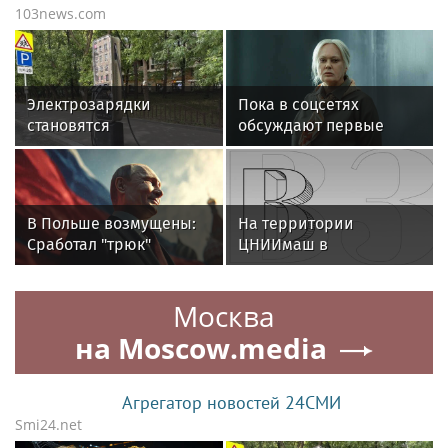
103news.com
Электрозарядки
Пока в соцсетях
становятся
обсуждают первые
обязательной опцией в
серии нового мрачного
высокобюджетных
сериала "Холод",
новостройках
которая вышла в
онлайн-кинотеатрах 16
В Польше возмущены:
На территории
июля, принесли вам
Сработал "трюк"
ЦНИИмаш в
стопочку интересных
Путина. США перевели
подмосковном
фактов о премьере:
России больше
Королеве произошел
Москва
миллиарда
пожар
на Moscow.media
Агрегатор новостей 24СМИ
Smi24.net