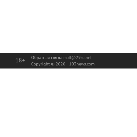
Обратная связь:
mail@29ru.net
18+
Copyright © 2020–
103news.com