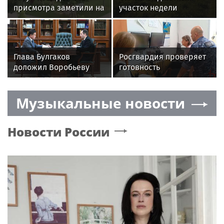
присмотра заметили на
участок недели
улицах района Новые
реализовали на торгах
Ватутинки
в Истре
Глава Булгаков
Росгвардия проверяет
доложил Воробьеву
готовность
о планах по развитию
образовательных
Щелкова в этом году
учреждений к новому
Музыкальные новости
учебному году
Новости России