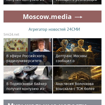
за столкновения с
80 крупных дорожных
вороной
проектов в
Moscow.media
Подмосковье
Агрегатор новостей 24СМИ
Smi24.net
В эфире Российского
Дептранс Москвы
радиоуниверситета
сообщил о
вышла программа о
двухкилометровой
духовном возрождении
пробке на Проспекте
Руси в годы Смутного
Мира
времени
В Подмосковье байкер
Анастасия Волочкова
получил контузию из-
взыскала с ТСЖ более
за столкновения с
5,2 млн рублей за
вороной
затопление