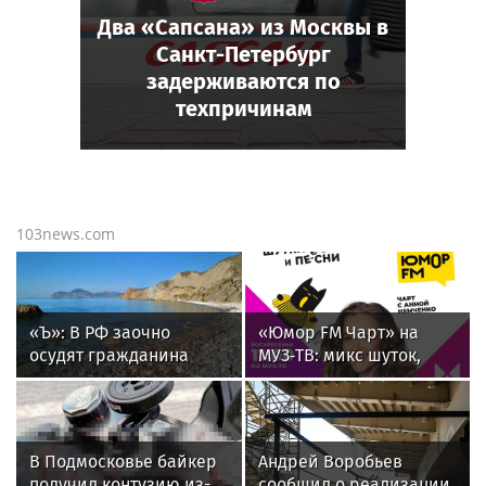
Два «Сапсана» из Москвы в
Санкт-Петербург
задерживаются по
техпричинам
103news.com
«Ъ»: В РФ заочно
«Юмор FM Чарт» на
осудят гражданина
МУЗ‑ТВ: микс шуток,
Германии Нойберга по
песен и позитива
делу экс-замглавы МО
Иванова
В Подмосковье байкер
Андрей Воробьев
получил контузию из-
сообщил о реализации