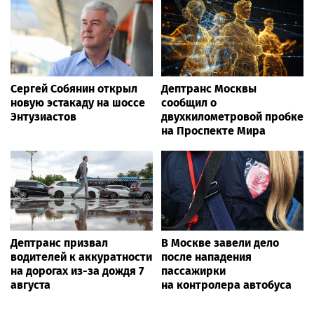
Сергей Собянин открыл
Дептранс Москвы
новую эстакаду на шоссе
сообщил о
Энтузиастов
двухкилометровой пробке
на Проспекте Мира
Дептранс призвал
В Москве завели дело
водителей к аккуратности
после нападения
на дорогах из-за дождя 7
пассажирки
августа
на контролера автобуса