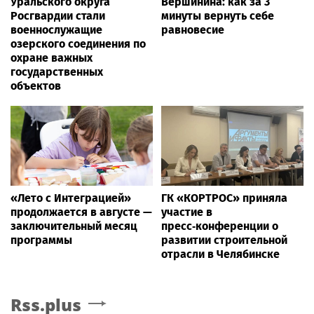
Уральского округа
Вершинина: как за 3
Росгвардии стали
минуты вернуть себе
военнослужащие
равновесие
озерского соединения по
охране важных
государственных
объектов
«Лето с Интеграцией»
ГК «КОРТРОС» приняла
продолжается в августе —
участие в
заключительный месяц
пресс‑конференции о
программы
развитии строительной
отрасли в Челябинске
Rss.plus