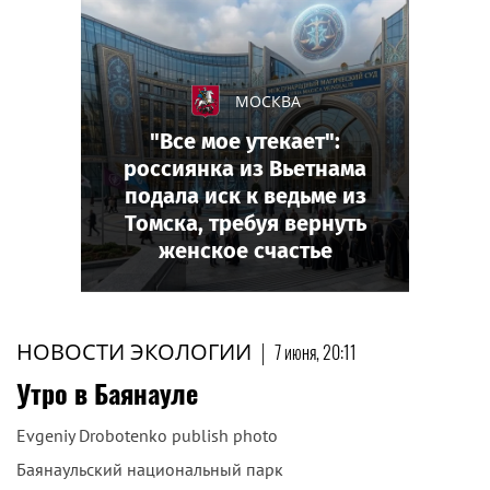
МОСКВА
"Все мое утекает":
россиянка из Вьетнама
подала иск к ведьме из
Томска, требуя вернуть
женское счастье
НОВОСТИ ЭКОЛОГИИ
|
7 июня, 20:11
Утро в Баянауле
Evgeniy Drobotenko publish photo
Баянаульский национальный парк