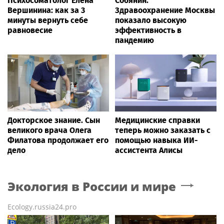
Психосоматолог Елена
Собянин:
Вершинина: как за 3
Здравоохранение Москвы
минуты вернуть себе
показало высокую
равновесие
эффективность в
пандемию
Докторское знание. Сын
Медицинские справки
великого врача Олега
теперь можно заказать с
Филатова продолжает его
помощью навыка ИИ-
дело
ассистента Алисы
Экология в России и мире
Ecology.russia24.pro