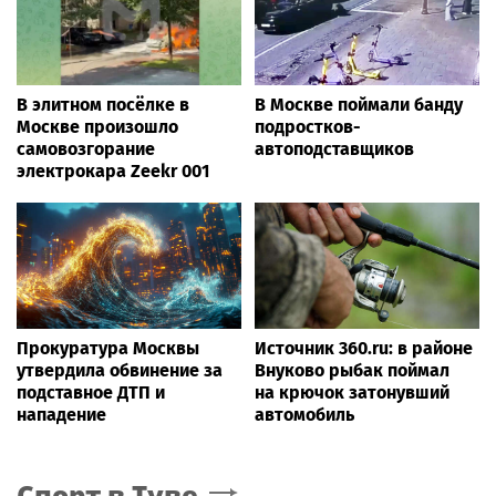
В элитном посёлке в
В Москве поймали банду
Москве произошло
подростков-
самовозгорание
автоподставщиков
электрокара Zeekr 001
Прокуратура Москвы
Источник 360.ru: в районе
утвердила обвинение за
Внуково рыбак поймал
подставное ДТП и
на крючок затонувший
нападение
автомобиль
Спорт
в Туве