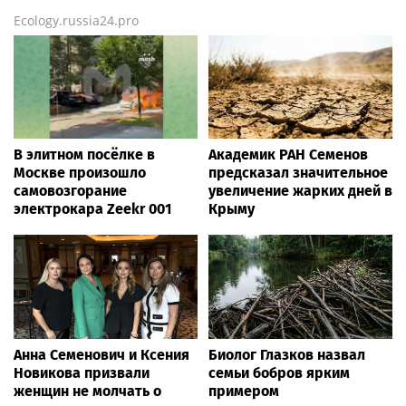
Ecology.russia24.pro
В элитном посёлке в
Академик РАН Семенов
Москве произошло
предсказал значительное
самовозгорание
увеличение жарких дней в
электрокара Zeekr 001
Крыму
Анна Семенович и Ксения
Биолог Глазков назвал
Новикова призвали
семьи бобров ярким
женщин не молчать о
примером