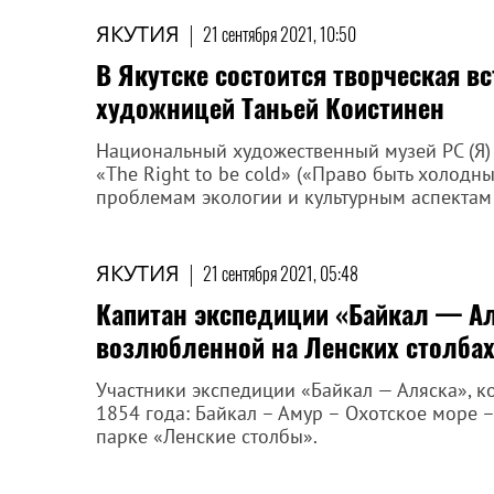
ЯКУТИЯ
|
21 сентября 2021, 10:50
В Якутске состоится творческая в
художницей Таньей Коистинен
Национальный художественный музей РС (Я) 
«The Right to be cold» («Право быть холод
проблемам экологии и культурным аспектам
ЯКУТИЯ
|
21 сентября 2021, 05:48
Капитан экспедиции «Байкал — А
возлюбленной на Ленских столба
Участники экспедиции «Байкал — Аляска», к
1854 года: Байкал – Амур – Охотское море 
парке «Ленские столбы».