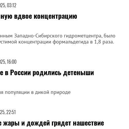
25, 03:12
нную вдвое концентрацию
анным Западно-Сибирского гидрометцентра, было
тимой концентрации формальдегида в 1,8 раза.
25, 16:00
е в России родились детеныши
ия популяции в дикой природе
25, 22:51
е жары и дождей грядет нашествие