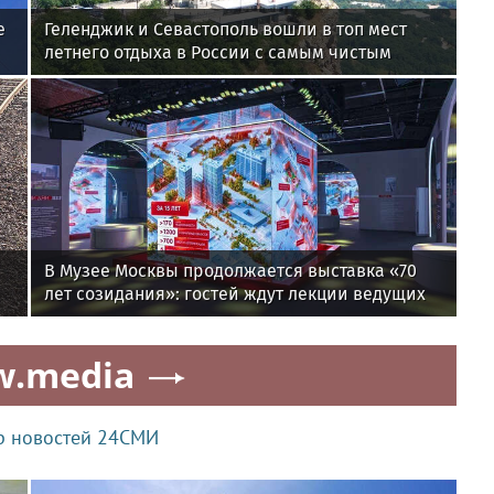
е
Геленджик и Севастополь вошли в топ мест
летнего отдыха в России с самым чистым
воздухом
В Музее Москвы продолжается выставка «70
лет созидания»: гостей ждут лекции ведущих
архитекторов и мастер-классы для детей
w.media
р новостей 24СМИ