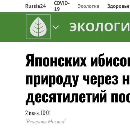
COVID-
Russia24
Экология
Здоровье
19
ЭКОЛОГИ
Японских ибисо
природу через 
десятилетий по
2 июня, 10:01
"Вечерняя Москва"