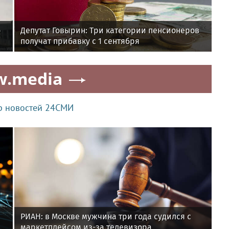
о
Депутат Говырин: Три категории пенсионеров
получат прибавку с 1 сентября
w.media
р новостей 24СМИ
РИАН: в Москве мужчина три года судился с
маркетплейсом из-за телевизора