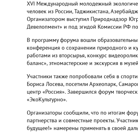
XVI Международный молодежный экологичес
человек из России, Таджикистана, Азербайдж
Организатором выступил Природнадзор Юг
Девелопмент» и под эгидой Комиссии РФ по
В программу форума вошли образовательный
конференция о сохранении природного и кул
работами из вторсырья, конкурс видеороли
баланс», этномастерские и экскурсия в музе
Участники также попробовали себя в спорт
Бориса Лосева, посетили Археопарк, Самаро
центр «Россия». Завершился форум творческ
«ЭкоКультурно».
Организаторы сообщили, что по итогам фор
партнерства и совместные проекты. Участни
будущее!» намерены применять в своей дал