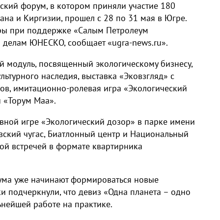
кий форум, в котором приняли участие 180
ана и Киргизии, прошел с 28 по 31 мая в Югре.
ры при поддержке «Салым Петролеум
 делам ЮНЕСКО, сообщает «ugra-news.ru».
 модуль, посвященный экологическому бизнесу,
ьтурного наследия, выставка «Эковзгляд» с
ков, имитационно-ролевая игра «Экологический
й «Торум Маа».
ивной игре «Экологический дозор» в парке имени
вский чугас, Биатлонный центр и Национальный
ой встречей в формате квартирника
ума уже начинают формироваться новые
ки подчеркнули, что девиз «Одна планета – одно
ьнейшей работе на практике.