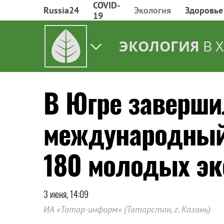
COVID-
Russia24
Экология
Здоровье
19
ЭКОЛОГИЯ
В 
В Югре заверши
международный
180 молодых эк
3 июня, 14:09
ИА «Татар-информ» (Татарстан, г. Казань)