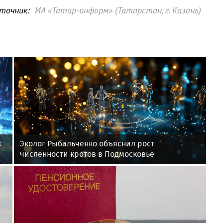
точник:
ИА «Татар-информ» (Татарстан, г. Казань)
х
Эколог Рыбальченко объяснил рост
численности кротов в Подмосковье