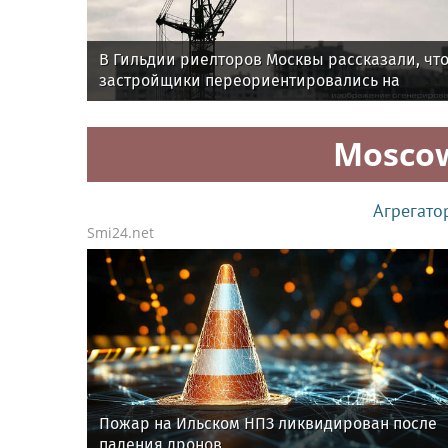
В Гильдии риелторов Москвы рассказали, чт
застройщики переориентировались на
региональные рынки
Mosco
Агрегато
Smi24.net
Пожар на Ильском НПЗ ликвидирован после
падения дронов