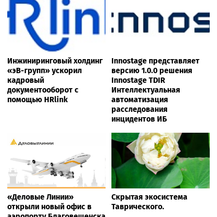
Инжиниринговый холдинг
Innostage представляет
«эВ-групп» ускорил
версию 1.0.0 решения
кадровый
Innostage TDIR
документооборот с
Интеллектуальная
помощью HRlink
автоматизация
расследования
инцидентов ИБ
«Деловые Линии»
Скрытая экосистема
открыли новый офис в
Таврического.
аэропорту Благовещенска