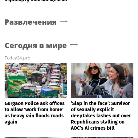
Развлечения
Сегодня в мире
Today24.pro
Gurgaon Police ask offices
‘Slap in the face’: Survivor
to allow 'work from home'
of sexually explicit
as heavy rain floods roads
deepfakes lashes out over
again
Republicans stalling on
AOC’s AI crimes bill