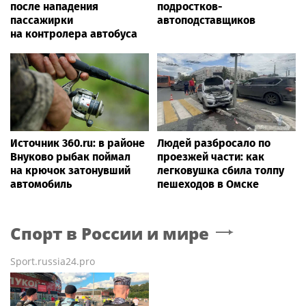
после нападения
подростков-
пассажирки
автоподставщиков
на контролера автобуса
Источник 360.ru: в районе
Людей разбросало по
Внуково рыбак поймал
проезжей части: как
на крючок затонувший
легковушка сбила толпу
автомобиль
пешеходов в Омске
Спорт в России и мире
Sport.russia24.pro