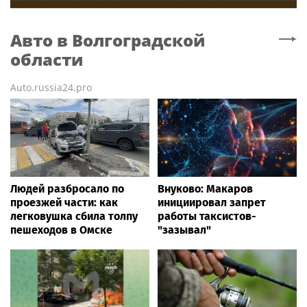
Авто
в Волгоградской
области
Auto.russia24.pro
Людей разбросало по
Внуково: Макаров
проезжей части: как
инициировал запрет
легковушка сбила толпу
работы таксистов-
пешеходов в Омске
"зазывал"