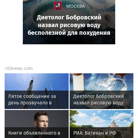
МОСКВА
Диетолог Бобровский
назвал рисовую воду
бесполезной для похудения
103news.com
Пятое сообщение за
Диетолог Бобровский
день прозвучало в
назвал рисовую воду
эфире радиостанции
бесполезной для
«Судного дня»
похудения
Книги объявленного в
РИА: Ватикан и РФ