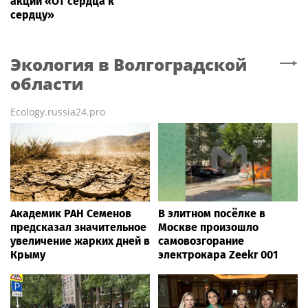
акции «От сердца к
сердцу»
Экология
в Волгоградской
области
Ecology.russia24.pro
Академик РАН Семенов
В элитном посёлке в
предсказал значительное
Москве произошло
увеличение жарких дней в
самовозгорание
Крыму
электрокара Zeekr 001