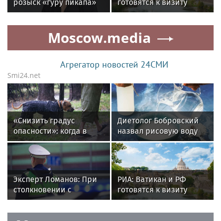
розыск «гуру пикапа»
готовятся к визиту
Алекса Лесли снова
главы дипслужбы
продают в России
Святого престола в
Moscow.media
Москву
Агрегатор новостей 24СМИ
Smi24.net
«Снизить градус
Диетолог Бобровский
опасности»: когда в
назвал рисовую воду
Москве начнется гроза
бесполезной для
и закончится жара
похудения
Эксперт Ломанов: При
РИА: Ватикан и РФ
столкновении с
готовятся к визиту
автоподставщиками
главы дипслужбы
следует вызвать ГИБДД
Святого престола в
Москву