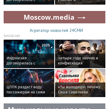
Россией о поставке 150
пресс‑конференции о
млн баррелей нефти
развитии строительной
Moscow.media
отрасли в Челябинске
Агрегатор новостей 24СМИ
Smi24.net
Индонезия
Четыре года заочно и
договорилась с
конфискация
Россией о поставке 150
имущества: чем
млн баррелей нефти
завершился процесс
над Гусейном
Гасановым
ЦППК раздаст воду
«Ты молодец!»: почему
пассажирам на семи
Саша Савельева
вокзалах Москвы
вернулась в Москву без
Кирилла Сафонова
после 15 лет брака