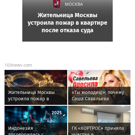
МОСКВА
Жительница Москвы
устроила пожар в квартире
после отказа суда
103news.com
Жительница Москвы
«Ты молодец!»: почему
устроила пожар в
Саша Савельева
квартире после отказа
вернулась в Москву без
суда
Кирилла Сафонова
после 15 лет брака
Индонезия
ГК «КОРТРОС» приняла
договорилась с
участие в