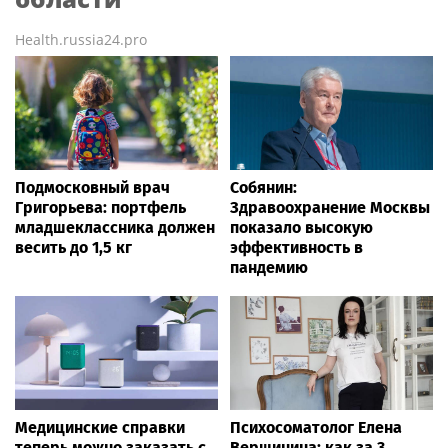
Health.russia24.pro
Подмосковный врач
Собянин:
Григорьева: портфель
Здравоохранение Москвы
младшеклассника должен
показало высокую
весить до 1,5 кг
эффективность в
пандемию
Медицинские справки
Психосоматолог Елена
теперь можно заказать с
Вершинина: как за 3