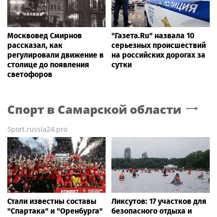
Москвовед Смирнов
"Газета.Ru" назвала 10
рассказал, как
серьезных происшествий
регулировали движение в
на российских дорогах за
столице до появления
сутки
светофоров
Спорт
в Самарской области
Sport.russia24.pro
Стали известны составы
Ликсутов: 17 участков для
"Спартака" и "Оренбурга"
безопасного отдыха и