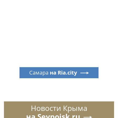
Самара
на Ria.city
Новости Крыма
на Sevpoisk.ru