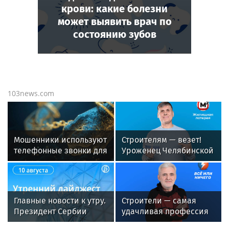
крови: какие болезни
может выявить врач по
состоянию зубов
103news.com
Мошенники используют
Строителям — везет!
телефонные звонки для
Уроженец Челябинской
давления на жертв
области выиграл 1 млн
рублей в лотерею от
«Столото» и вложил его
в бизнес
Главные новости к утру.
Строители — самая
Президент Сербии
удачливая профессия
Александр Вучич
2025 года по данным