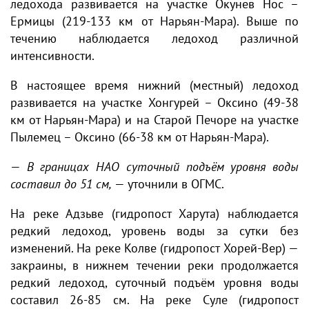
ледохода развивается на участке Окунев Нос –
Ермицы (219-133 км от Нарьян-Мара). Выше по
течению наблюдается ледоход различной
интенсивности.
В настоящее время нижний (местный) ледоход
развивается на участке Хонгурей – Оксино (49-38
км от Нарьян-Мара) и на Старой Печоре на участке
Пылемец – Оксино (66-38 км от Нарьян-Мара).
—
В границах НАО суточный подъём уровня воды
составил до 51 см,
— уточнили в ОГМС.
На реке Адзьве (гидропост Харута) наблюдается
редкий ледоход, уровень воды за сутки без
изменений. На реке Колве (гидропост Хорей-Вер) —
закраины, в нижнем течении реки продолжается
редкий ледоход, суточный подъём уровня воды
составил 26-85 см. На реке Суле (гидропост