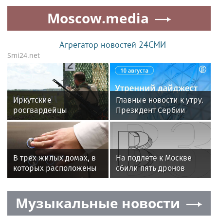
предрек начало
«Столото». Истории
Moscow.media
«большой войны»
лотерейных
счастливчиков ко Дню
строителя
Агрегатор новостей 24СМИ
Smi24.net
Иркутские
Главные новости к утру.
росгвардейцы
Президент Сербии
завоевали золото на
Александр Вучич
чемпионате
предрек начало
Сибирского ордена
«большой войны»
Жукова округа
В трех жилых домах, в
На подлете к Москве
Росгвардии по
которых расположены
сбили пять дронов
служебно-боевой
библиотеки, в 2026 году
стрельбе
заменят все лифтовое
Музыкальные новости
оборудование