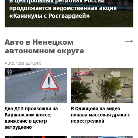
В Центральных регионах России
продолжается ведомственная акция
«Каникулы с Росгвардией»
Авто
в Ненецком
автономном округе
Auto.russia24.pro
Два ДТП произошли на
В Одинцово на видео
Варшавском шоссе,
попала массовая драка с
движение в центр
перестрелкой
затруднено