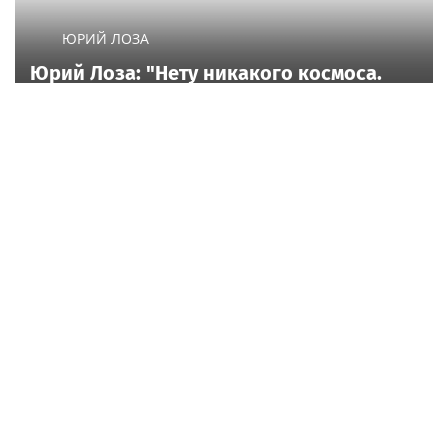
ЮРИЙ ЛОЗА
Юрий Лоза: "Нету никакого космоса.
Все снимки из космоса — это фейки"
Россия
Russia24.pro
Певица SYUZANNA
Компания "ВодоходЪ"
(Сюзанна Грамагина): как
прогнозирует рост
перестать волноваться и
круизных туристов на 15%
начать говорить спокойно