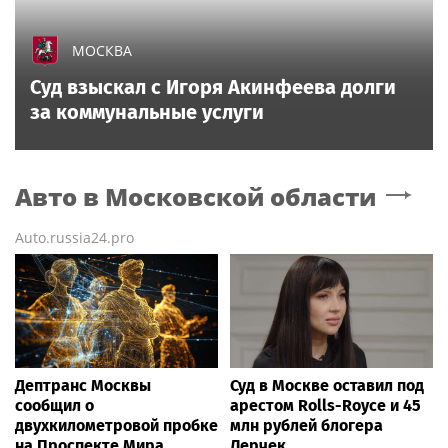
МОСКВА
Суд взыскал с Игоря Акинфеева долги
за коммунальные услуги
Авто
в Московской области
Auto.russia24.pro
Дептранс Москвы
Суд в Москве оставил под
сообщил о
арестом Rolls-Royce и 45
двухкилометровой пробке
млн рублей блогера
на Проспекте Мира
Лерчек