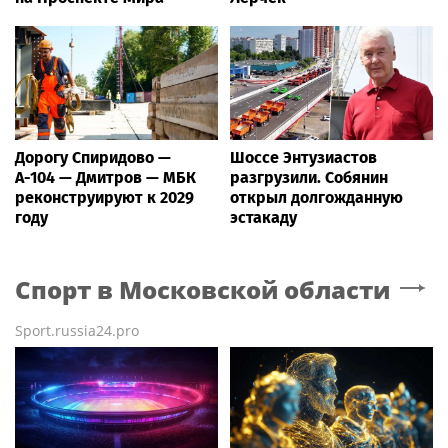
Дорогу Спиридово —
Шоссе Энтузиастов
А-104 — Дмитров — МБК
разгрузили. Собянин
реконструируют к 2029
открыл долгожданную
году
эстакаду
Спорт
в Московской области
Sport.russia24.pro