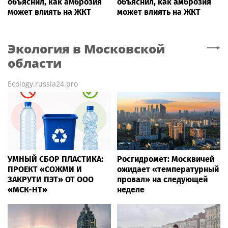
объяснил, как амброзия
объяснил, как амброзия
может влиять на ЖКТ
может влиять на ЖКТ
Экология
в Московской
области
Ecology.russia24.pro
УМНЫЙ СБОР ПЛАСТИКА:
Росгидромет: Москвичей
ПРОЕКТ «СОЖМИ И
ожидает «температурный
ЗАКРУТИ ПЭТ» ОТ ООО
провал» на следующей
«МСК-НТ»
неделе