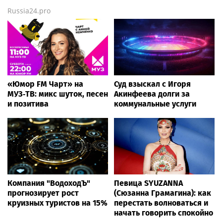
Russia24.pro
«Юмор FM Чарт» на
Суд взыскал с Игоря
МУЗ‑ТВ: микс шуток, песен
Акинфеева долги за
и позитива
коммунальные услуги
Компания "ВодоходЪ"
Певица SYUZANNA
прогнозирует рост
(Сюзанна Грамагина): как
круизных туристов на 15%
перестать волноваться и
начать говорить спокойно