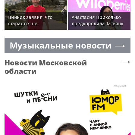
конфликта России и
побеге
НАТО
Винник заявил, что
Анастасия Приходько
старается не
предупредила Татьяну
возненавидеть бывшую
Ким: «Пришло время
жену из-за разлуки с
расплаты»
Музыкальные новости
сыном
Новости
Московской
области