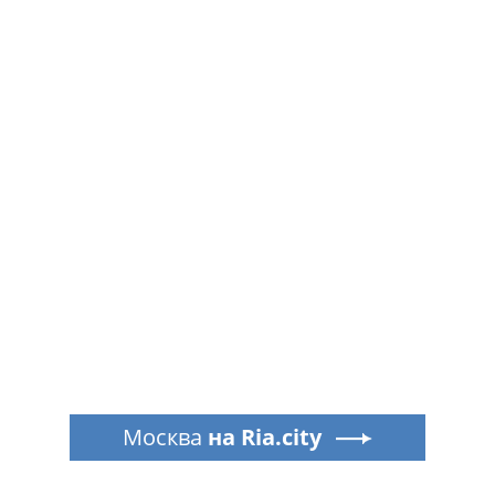
Москва
на Ria.city