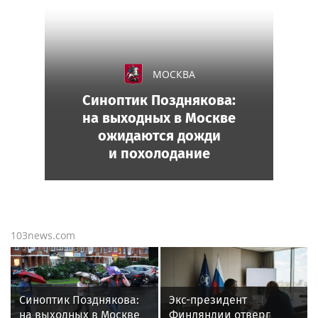
МОСКВА
Синоптик Позднякова:
на выходных в Москве
ожидаются дожди
и похолодание
103news.com
Синоптик Позднякова:
Экс-президент
на выходных в Москве
Финляндии отверг