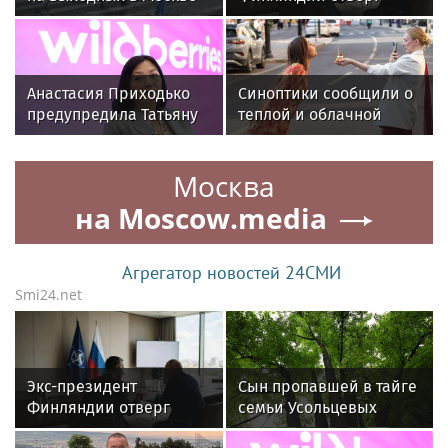
ожидаются дожди
возможность военного
и похолодание
конфликта России и
НАТО
Анастасия Приходько
Синоптики сообщили о
предупредила Татьяну
теплой и облачной
Ким: «Пришло время
погоде в Москве 8
расплаты»
августа
Москва
на Moscow.media
Агрегатор новостей 24СМИ
Smi24.net
Экс-президент
Сын пропавшей в тайге
Финляндии отверг
семьи Усольцевых
возможность военного
допустил версию о