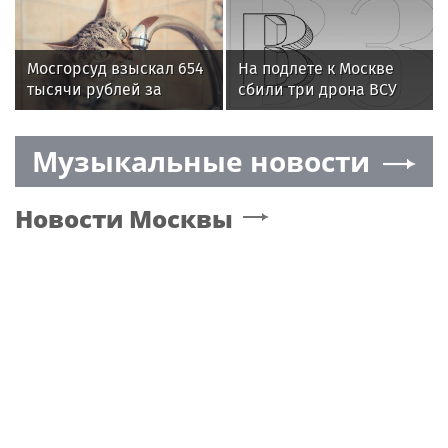
содержится в
одиночной камере
Мосгорсуд взыскал 654
На подлете к Москве
тысячи рублей за
сбили три дрона ВСУ
залив квартиры из-за
открывшей кран кошки
Музыкальные новости
Новости
Москвы