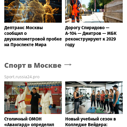
Дептранс Москвы
Дорогу Спиридово —
сообщил о
А-104 — Дмитров — МБК
двухкилометровой пробке
реконструируют к 2029
на Проспекте Мира
году
Спорт
в Москве
Sport.russia24.pro
Столичный ОМОН
Новый учебный сезон в
«Авангард» определил
Колледже Вейдера: