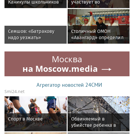
Каникулы школьников
участвует во
осенью продлятся
всероссийском
дольше, чем зимой
фестивале «Крылья
детства»
Семшов: «Батракову
Столичный ОМОН
надо уезжать»
«Авангард» определил
лучших в рукопашном
бою
Москва
на Moscow.media
Агрегатор новостей 24СМИ
Smi24.net
Спорт в Москве
Обвиняемый в
убийстве ребенка в
Петербурге Жилкин