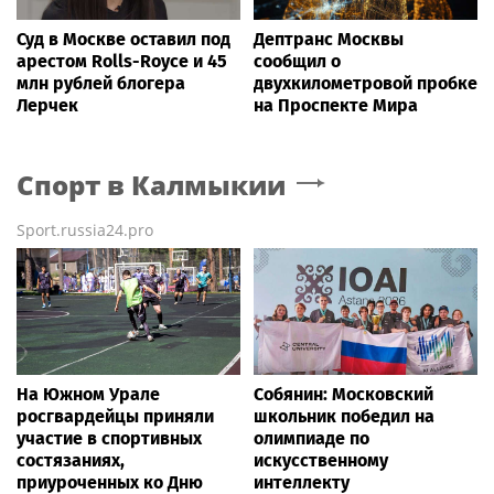
Суд в Москве оставил под
Дептранс Москвы
арестом Rolls-Royce и 45
сообщил о
млн рублей блогера
двухкилометровой пробке
Лерчек
на Проспекте Мира
Спорт
в Калмыкии
Sport.russia24.pro
На Южном Урале
Собянин: Московский
росгвардейцы приняли
школьник победил на
участие в спортивных
олимпиаде по
состязаниях,
искусственному
приуроченных ко Дню
интеллекту