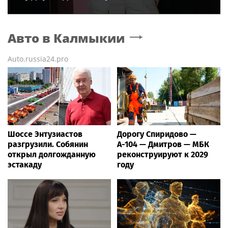
Авто
в Калмыкии
Auto.russia24.pro
Шоссе Энтузиастов
Дорогу Спиридово —
разгрузили. Собянин
А-104 — Дмитров — МБК
открыл долгожданную
реконструируют к 2029
эстакаду
году