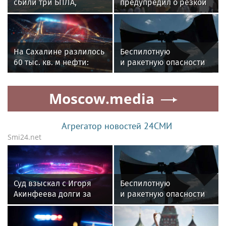
сбили три БПЛА,
предупредил о резкой
летящих на Москву
смене погоды в Москве
На Сахалине разлилось
Беспилотную
60 тыс. кв. м нефти:
и ракетную опасности
определён источник
объявили
в Подмосковье
Moscow.media
Агрегатор новостей 24СМИ
Smi24.net
Суд взыскал с Игоря
Беспилотную
Акинфеева долги за
и ракетную опасности
коммунальные услуги
объявили
в Подмосковье