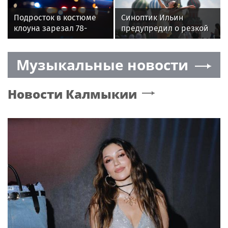
Подросток в костюме
Синоптик Ильин
клоуна зарезал 78-
предупредил о резкой
летнего мужчину в США
смене погоды в Москве
Музыкальные новости
Новости
Калмыкии