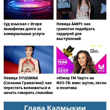
Суд взыскал с Игоря
Певица ÁARPI: как
Акинфеева долги за
грамотно подобрать
коммунальные услуги
гардероб для
выступлений
Певица SYUZANNA
«Юмор FM Чарт» на
(Сюзанна Грамагина): как
МУЗ‑ТВ: микс шуток, песен
перестать волноваться и
и позитива
начать говорить спокойно
Глава Калмыкии