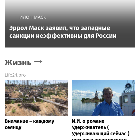
ИЛОН МАСК
Эррол Маск заявил, что западные
санкции неэффективны для России
Жизнь
Life24.pro
Внимание – каждому
И.И. о романе
сеянцу
Удерживатель (
Удерживающий сейчас )
русского вологодского