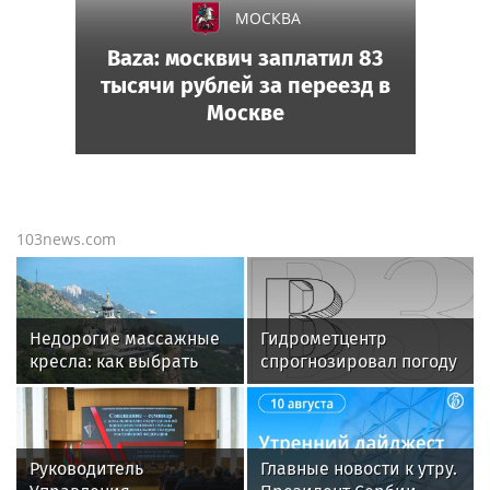
МОСКВА
Baza: москвич заплатил 83
тысячи рублей за переезд в
Москве
103news.com
Недорогие массажные
Гидрометцентр
кресла: как выбрать
спрогнозировал погоду
надежную модель
без дождя в Москве
Руководитель
Главные новости к утру.