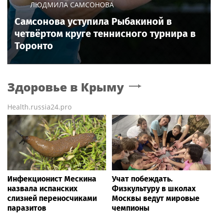
ЛЮДМИЛА САМСОНОВА
Самсонова уступила Рыбакиной в
четвёртом круге теннисного турнира в
Торонто
Здоровье
в Крыму
Health.russia24.pro
Инфекционист Мескина
Учат побеждать.
назвала испанских
Физкультуру в школах
слизней переносчиками
Москвы ведут мировые
паразитов
чемпионы